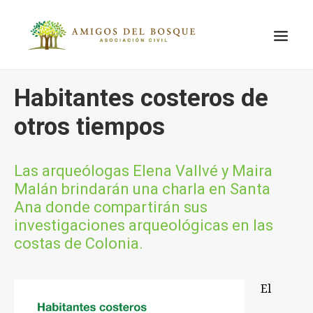
Habitantes costeros de
QUIÉNES
SOMOS
otros tiempos
EL LUGAR
EL PROBLEMA
Las arqueólogas Elena Vallvé y Maira
AMBIENTAL
Malán brindarán una charla en Santa
PROYECTOS
Ana donde compartirán sus
investigaciones arqueológicas en las
ACTIVIDADES
costas de Colonia.
CONTACTO
El