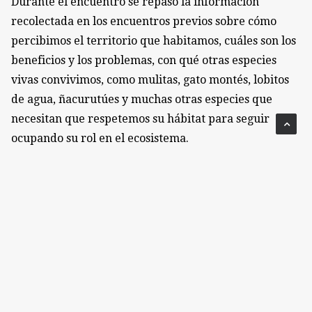
Durante el encuentro se repasó la información
recolectada en los encuentros previos sobre cómo
percibimos el territorio que habitamos, cuáles son los
beneficios y los problemas, con qué otras especies
vivas convivimos, como mulitas, gato montés, lobitos
de agua, ñacurutúes y muchas otras especies que
necesitan que respetemos su hábitat para seguir
ocupando su rol en el ecosistema.
A modo de ejemplo, una iluminación nocturna muy
potente ahuyenta a ñacurutúes y lechuzas, que son
quienes equilibran la población de roedores y
serpientes.
Con esa información ECOBIO propuso la generación
de corredores biológicos que colaboren en la
preservación y reparación del ecosistema. La idea es