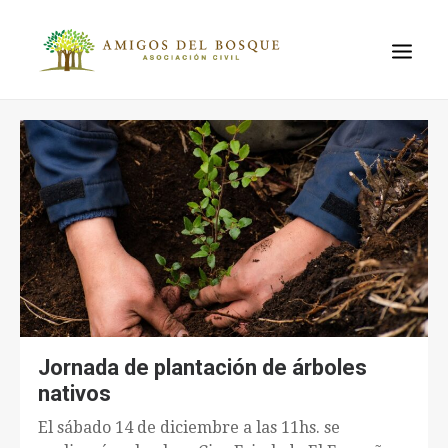
QUIÉNES
SOMOS
EL LUGAR
EL PROBLEMA
AMBIENTAL
PROYECTOS
ACTIVIDADES
CONTACTO
Jornada de plantación de árboles
nativos
El sábado 14 de diciembre a las 11hs. se